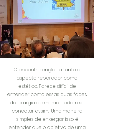
O encontro engloba tanto o
aspecto reparador como
estético. Parece difícil de
entender como essas duas faces
da cirurgia de mama podem se
conectar assim. Uma maneira
simples de enxergar isso é
entender que o objetivo de uma